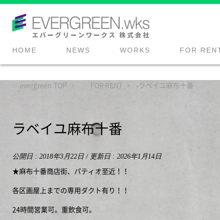
HOME
NEWS
WORKS
FOR REN
evergreen
TOP
FOR RENT
ラベイユ麻布十番
ラベイユ麻布十番
公開日 :
2018年3月22日
/ 更新日 :
2026年1月14日
★麻布十番商店街、パティオ至近！！
各区画屋上までの専用ダクト有り！！
24時間営業可。重飲食可。